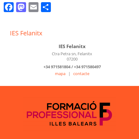
Facebook
Mastodon
Email
Comparteix
IES Felanitx
IES Felanitx
Ctra Petra sn, Felanitx
07200
+34 971581804 / +34 971580497
mapa
|
contacte