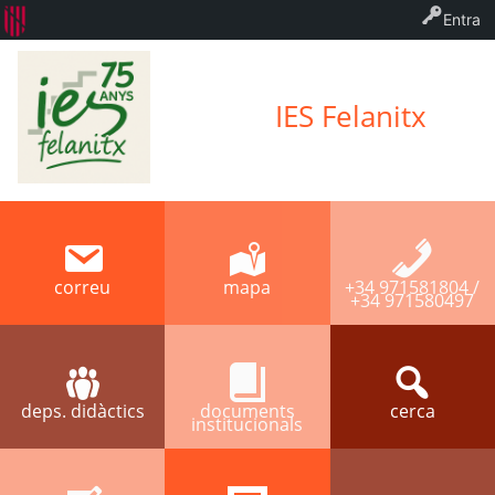
Entra
IES Felanitx
correu
mapa
+34 971581804 /
+34 971580497
deps. didàctics
documents
cerca
institucionals