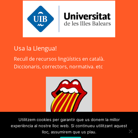
Usa la Llengua!
Recull de recursos lingüístics en català.
Diccionaris, correctors, normativa. etc
Utilitzem cookies per garantir que us donem la millor
experiència al nostre lloc web. Si continueu utilitzant aquest
lloc, assumirem que us plau.
Avís legal
|
Sobre el web
|
©2026 Govern de les Illes Balears |
Fet amb