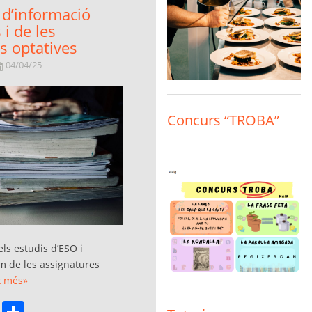
d’informació
 i de les
s optatives
04/04/25
Concurs “TROBA”
ls estudis d’ESO i
com de les assignatures
x més»
book
stodon
Email
Comparteix