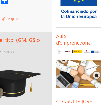
book
stodon
Email
Comparteix
a
FP
0
Aula
del títol (GM, GS o
d’emprenedoria
17/05/21
CONSULTA JOVE