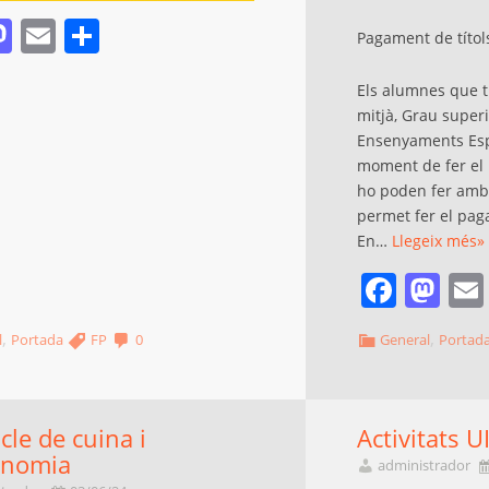
acebook
Mastodon
Email
Comparteix
Pagament de títol
Els alumnes que ti
mitjà, Grau superi
Ensenyaments Espo
moment de fer el
ho poden fer amb 
permet fer el pa
En…
Llegeix més»
Face
Ma
,
,
l
Portada
FP
0
General
Portad
cle de cuina i
Activitats U
onomia
administrador