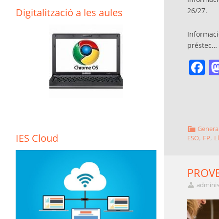
Digitalització a les aules
26/27.
Informaci
préstec…
F
Genera
IES Cloud
,
,
ESO
FP
L
PROVE
adminis