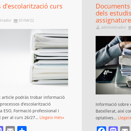
 d’escolarització curs
Documents 
dels estudis
assignature
trador
01/04/22
administrador
 article podràs trobar informació
 processos d’escolarització
Informació sobre e
 a ESO, Formació professional i
Batxillerat, així 
at per al curs 26/27…
Llegeix més»
optatives…
Llegei
acebook
Mastodon
Email
Comparteix
Face
Ma