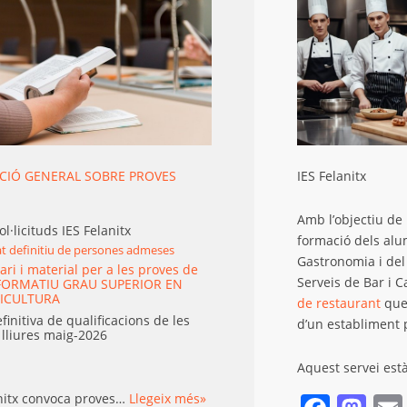
CIÓ GENERAL SOBRE PROVES
IES Felanitx
Amb l’objectiu de 
sol·licituds IES Felanitx
formació dels al
tat definitiu de persones admeses
Gastronomia i del 
ri i material per a les proves de
Serveis de Bar i C
 FORMATIU GRAU SUPERIOR EN
NICULTURA
de restaurant
que
finitiva de qualificacions de les
d’un establiment 
 lliures maig-2026
Aquest servei est
anitx convoca proves…
Llegeix més»