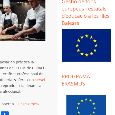
Gestió de fons
europeus i estatals
d’educació a les Illes
Balears
posar en pràctica la
umnes del CFGM de Cuina i
Certificat Professional de
PROGRAMA
afeteria, s’ofereix un
servei
ERASMUS
 reprodueix la dinàmica
professional.
à obert a…
Llegeix més»