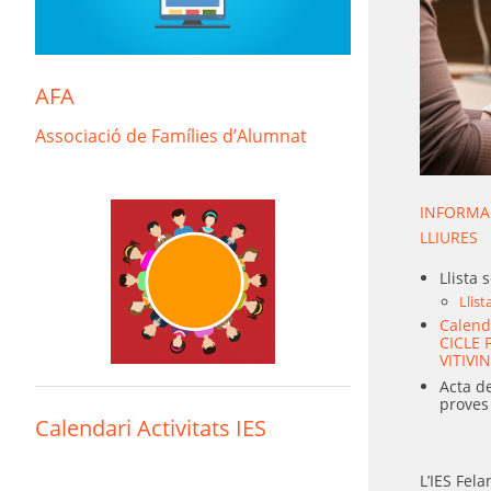
AFA
Associació de Famílies d’Alumnat
INFORMA
LLIURES
Llista 
Llis
Calenda
CICLE
VITIVI
Acta de
proves
Calendari Activitats IES
L’IES Fel