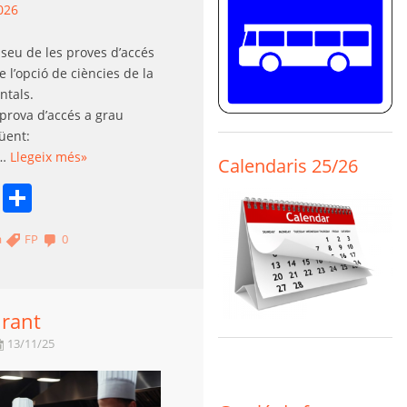
026
à seu de les proves d’accés
 l’opció de ciències de la
ntals.
 prova d’accés a grau
üent:
5…
Llegeix més»
Calendaris 25/26
book
stodon
Email
Comparteix
a
FP
0
urant
13/11/25