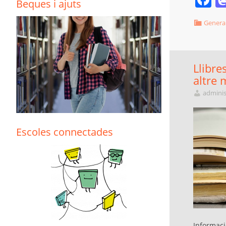
Beques i ajuts
Genera
Llibre
altre 
adminis
Escoles connectades
Informació