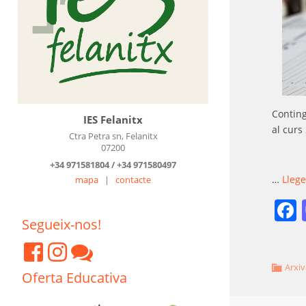
Conting
IES Felanitx
al curs
Ctra Petra sn, Felanitx
07200
+34 971581804 / +34 971580497
…
Lleg
mapa
|
contacte
Segueix-nos!
Arxiv
Oferta Educativa