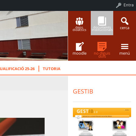
Entra
cerca
deps.
documents
didàctics
institucionals
moodle
no diguis
menú
dois
UALIFICACIÓ 25-26
TUTORIA
GESTIB