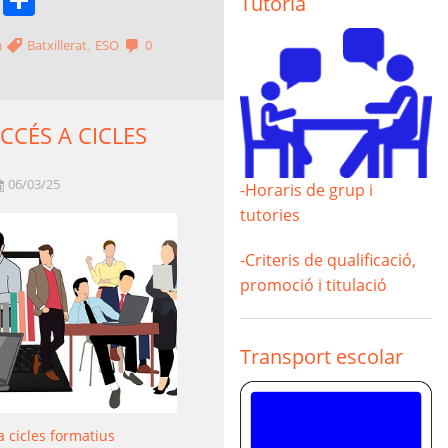
Tutoria
,
a
Batxillerat
ESO
0
CCÉS A CICLES
S
06/03/25
-Horaris de grup i
tutories
-Criteris de qualificació,
promoció i titulació
Transport escolar
a cicles formatius