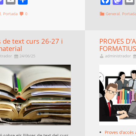
,
,
l
Portada
0
General
Portad
s de text curs 26-27 i
PROVES D’A
material
FORMATIU
trador
24/06/25
administrador
Proves d’accés 
 sobre els llibres de text del curs