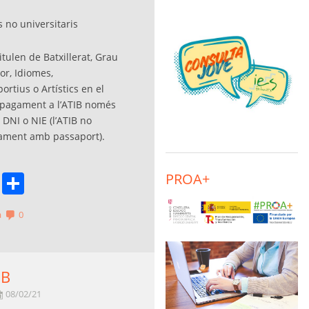
s no universitaris
tulen de Batxillerat, Grau
or, Idiomes,
rtius o Artístics en el
 pagament a l’ATIB només
DNI o NIE (l’ATIB no
gament amb passaport).
book
stodon
Email
Comparteix
PROA+
a
0
IB
08/02/21