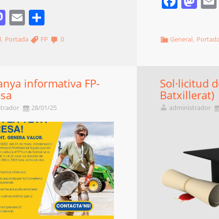
Face
Ma
acebook
Mastodon
Email
Comparteix
,
,
l
Portada
FP
0
General
Portad
nya informativa FP-
Sol·licitud 
sa
Batxillerat)
trador
28/01/25
administrador