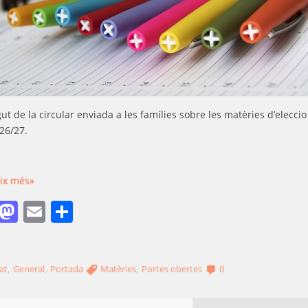
ut de la circular enviada a les famílies sobre les matèries d’eleccio 
 26/27.
eix més»
Facebook
Mastodon
Email
Comparteix
,
,
,
at
General
Portada
Matèries
Portes obertes
0