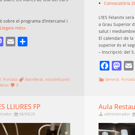
Convocatòria 2
L’IES Felanitx ser
ó sobre el programa d’intercanvi i
a Grau Superior de
Llegeix més»
salut i mediambie
acebook
Mastodon
Email
Comparteix
El calendari de la
superior és el seg
– Inscripció: del 
Face
Ma
,
,
,
,
l
Portada
Batxillerat
escolarització
General
Portad
libres
0
S LLIURES FP
Aula Resta
trador
06/03/25
administrador