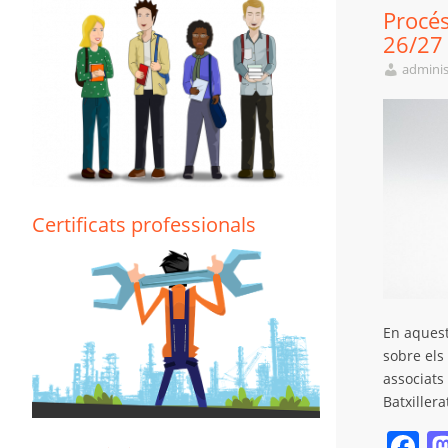
Procés
26/27
adminis
Certificats professionals
En aquest
sobre els
associats
Batxiller
F