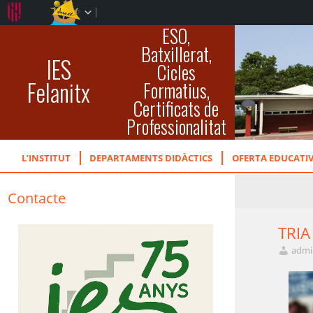
ESO,
Batxillerat,
IES
Cicles
Felanitx
Formatius,
Certificats de
Professionalitat
L’INSTITUT
DEPARTAMENTS DIDÀCTICS
OFERTA EDUCATI
Contacte
TRIA
admi