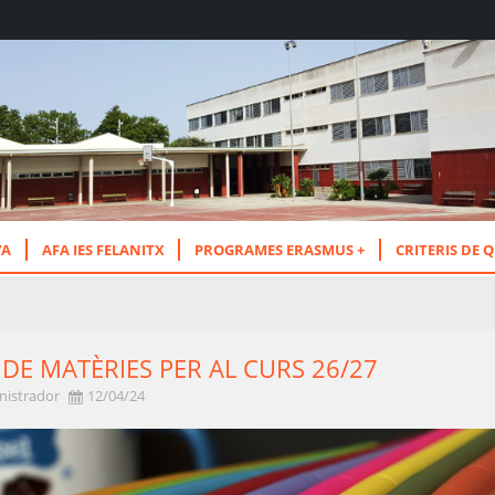
VA
AFA IES FELANITX
PROGRAMES ERASMUS +
CRITERIS DE Q
 DE MATÈRIES PER AL CURS 26/27
nistrador
12/04/24