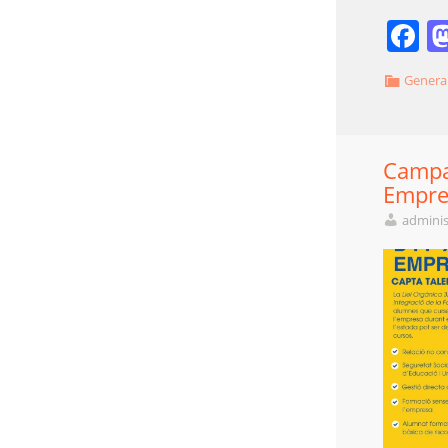
F
Genera
Campa
Empre
adminis